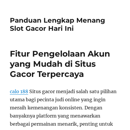
Panduan Lengkap Menang
Slot Gacor Hari Ini
Fitur Pengelolaan Akun
yang Mudah di Situs
Gacor Terpercaya
calo 188
Situs gacor menjadi salah satu pilihan
utama bagi pecinta judi online yang ingin
meraih kemenangan konsisten. Dengan
banyaknya platform yang menawarkan
berbagai permainan menarik, penting untuk