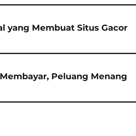
al yang Membuat Situs Gacor
ti Membayar, Peluang Menang