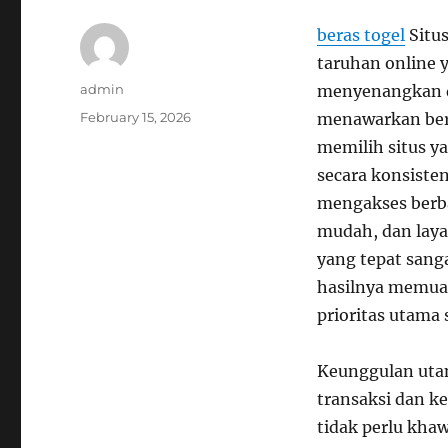
beras togel
Situs
taruhan online
Author
admin
menyenangkan d
Posted
February 15, 2026
menawarkan berb
on
memilih situs y
secara konsiste
mengakses berba
mudah, dan laya
yang tepat sanga
hasilnya memua
prioritas utama 
Keunggulan utam
transaksi dan k
tidak perlu kha