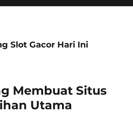
Slot Gacor Hari Ini
ng Membuat Situs
lihan Utama