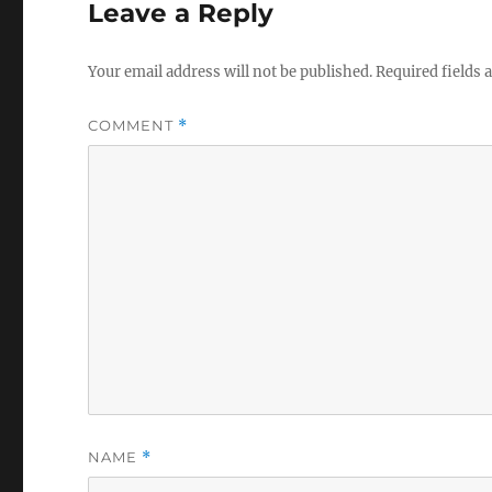
Leave a Reply
Your email address will not be published.
Required fields
COMMENT
*
NAME
*