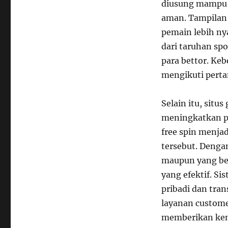
diusung mampu 
aman. Tampilan
pemain lebih ny
dari taruhan sp
para bettor. Ke
mengikuti perta
Selain itu, sit
meningkatkan p
free spin menjad
tersebut. Denga
maupun yang be
yang efektif. S
pribadi dan tran
layanan custome
memberikan ken