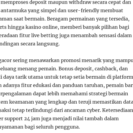
memproses deposit maupun withdraw secara cepat dan
 antarmuka yang simpel dan user-friendly membuat
aman saat bermain. Beragam permainan yang tersedia,
orts hingga kasino online, memberi banyak pilihan bagi
beradaan fitur live betting juga menambah sensasi dalam
ndingan secara langsung.
us gacor sering menawarkan promosi menarik yang mamp
eluang menang pemain. Bonus deposit, cashback, dan
i daya tarik utama untuk tetap setia bermain di platfor
n adanya fitur edukasi dan panduan taruhan, pemain ba
rpengalaman dapat lebih memahami strategi bermain
istem keamanan yang lengkap dan teruji memastikan dat
saksi tetap terlindungi dari ancaman cyber. Ketersediaa
r support 24 jam juga menjadi nilai tambah dalam
yamanan bagi seluruh pengguna.