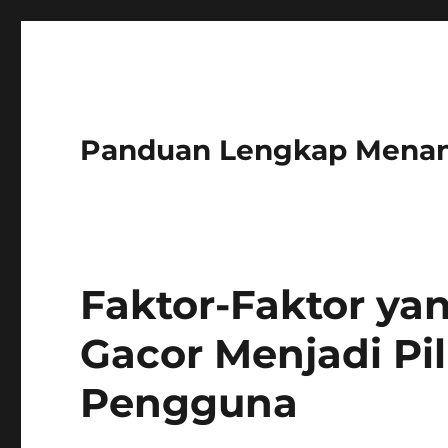
Panduan Lengkap Menang 
Faktor-Faktor ya
Gacor Menjadi Pi
Pengguna