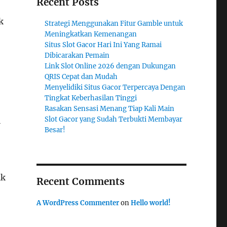
Recent Posts
k
Strategi Menggunakan Fitur Gamble untuk
Meningkatkan Kemenangan
Situs Slot Gacor Hari Ini Yang Ramai
Dibicarakan Pemain
Link Slot Online 2026 dengan Dukungan
QRIS Cepat dan Mudah
Menyelidiki Situs Gacor Terpercaya Dengan
Tingkat Keberhasilan Tinggi
Rasakan Sensasi Menang Tiap Kali Main
Slot Gacor yang Sudah Terbukti Membayar
i
Besar!
ik
Recent Comments
A WordPress Commenter
on
Hello world!