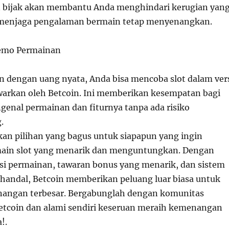
 bijak akan membantu Anda menghindari kerugian yan
n menjaga pengalaman bermain tetap menyenangkan.
Demo Permainan
 dengan uang nyata, Anda bisa mencoba slot dalam ver
arkan oleh Betcoin. Ini memberikan kesempatan bagi
enal permainan dan fiturnya tanpa ada risiko
.
an pilihan yang bagus untuk siapapun yang ingin
ain slot yang menarik dan menguntungkan. Dengan
si permainan, tawaran bonus yang menarik, dan sistem
andal, Betcoin memberikan peluang luar biasa untuk
angan terbesar. Bergabunglah dengan komunitas
Betcoin dan alami sendiri keseruan meraih kemenangan
!.