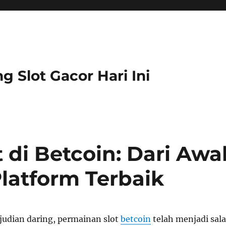
Slot Gacor Hari Ini
 di Betcoin: Dari Awa
latform Terbaik
judian daring, permainan slot
betcoin
telah menjadi sal