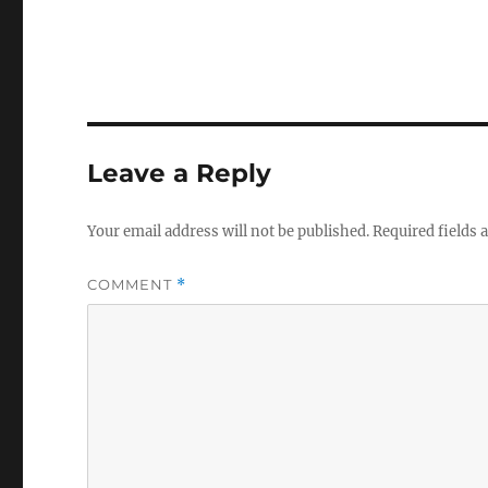
Leave a Reply
Your email address will not be published.
Required fields
COMMENT
*