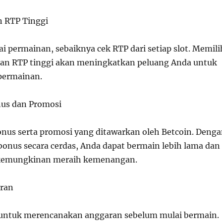
n RTP Tinggi
 permainan, sebaiknya cek RTP dari setiap slot. Memili
an RTP tinggi akan meningkatkan peluang Anda untuk
ermainan.
us dan Promosi
bonus serta promosi yang ditawarkan oleh Betcoin. Deng
nus secara cerdas, Anda dapat bermain lebih lama dan
kemungkinan meraih kemenangan.
ran
 untuk merencanakan anggaran sebelum mulai bermain.