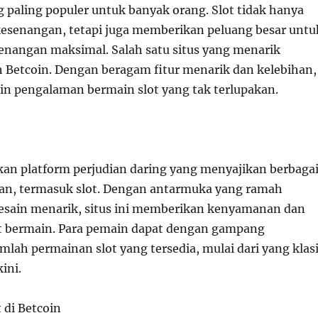
g paling populer untuk banyak orang. Slot tidak hanya
esenangan, tetapi juga memberikan peluang besar untu
nangan maksimal. Salah satu situs yang menarik
h Betcoin. Dengan beragam fitur menarik dan kelebihan,
n pengalaman bermain slot yang tak terlupakan.
an platform perjudian daring yang menyajikan berbaga
n, termasuk slot. Dengan antarmuka yang ramah
esain menarik, situs ini memberikan kenyamanan dan
t bermain. Para pemain dapat dengan gampang
mlah permainan slot yang tersedia, mulai dari yang klas
ini.
 di Betcoin