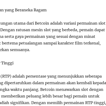
nan yang Beraneka Ragam
tungan utama dari Betcoin adalah variasi permainan slot
Dengan ratusan mesin slot yang berbeda, pemain dapat
 serta gaya permainan yang sesuai dengan minat
t bertema petualangan sampai karakter film terkenal,
rkan semuanya.
 Tinggi
r (RTP) adalah persentase yang menunjukkan seberapa
ng dipertaruhkan dalam permainan akan kembali kepad
ngka waktu panjang. Betcoin menawarkan slot dengan
g memberikan peluang lebih besar bagi pemain untuk
iah signifikan. Dengan memilih permainan RTP tinggi