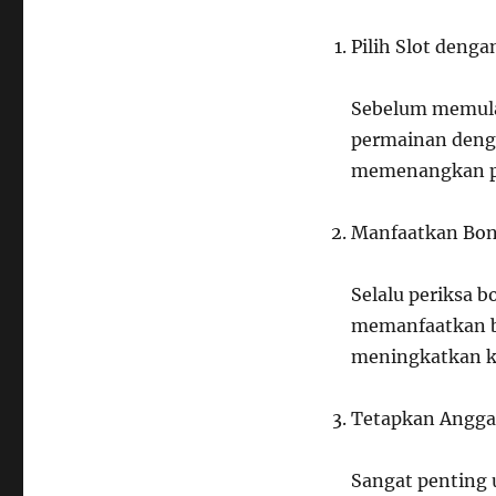
Pilih Slot denga
Sebelum memulai
permainan deng
memenangkan p
Manfaatkan Bon
Selalu periksa 
memanfaatkan bo
meningkatkan 
Tetapkan Angga
Sangat penting