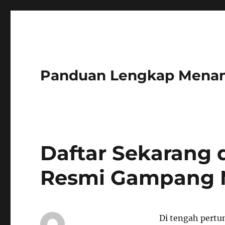
Panduan Lengkap Menang 
Daftar Sekarang d
Resmi Gampang
Di tengah pertu