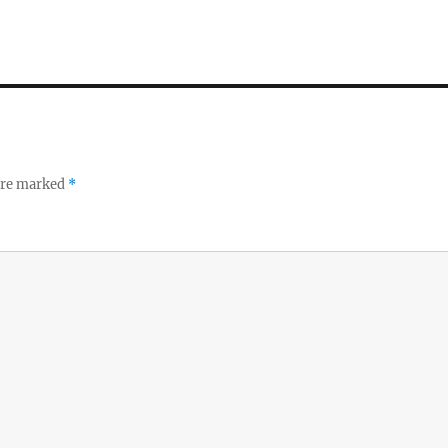
 are marked
*