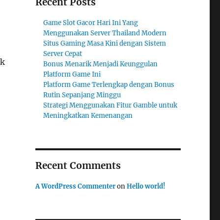
Recent Posts
Game Slot Gacor Hari Ini Yang
Menggunakan Server Thailand Modern
Situs Gaming Masa Kini dengan Sistem
Server Cepat
ak
Bonus Menarik Menjadi Keunggulan
Platform Game Ini
Platform Game Terlengkap dengan Bonus
Rutin Sepanjang Minggu
Strategi Menggunakan Fitur Gamble untuk
Meningkatkan Kemenangan
Recent Comments
A WordPress Commenter
on
Hello world!