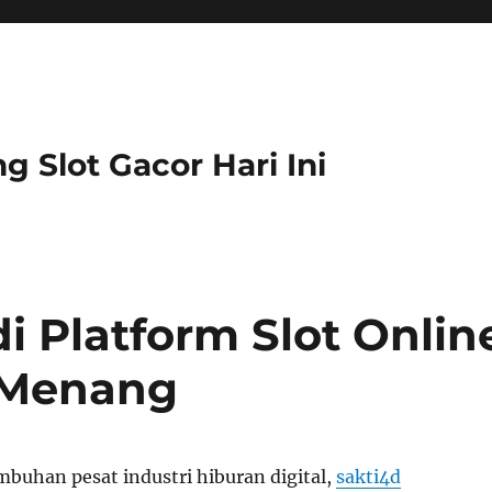
Slot Gacor Hari Ini
i Platform Slot Onlin
 Menang
mbuhan pesat industri hiburan digital,
sakti4d