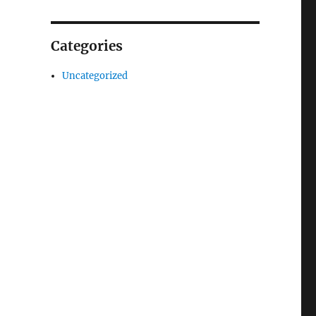
Categories
Uncategorized