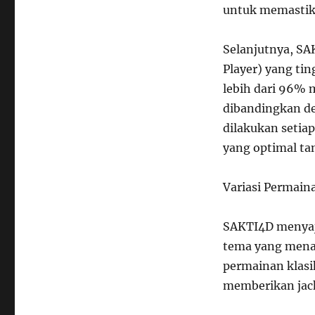
untuk memastika
Selanjutnya, SA
Player) yang ti
lebih dari 96% 
dibandingkan den
dilakukan setia
yang optimal ta
Variasi Permain
SAKTI4D menyaji
tema yang menari
permainan klasi
memberikan jack