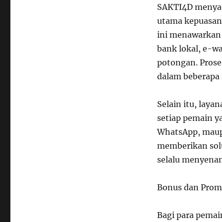
SAKTI4D menyad
utama kepuasan 
ini menawarkan 
bank lokal, e-wa
potongan. Prose
dalam beberapa 
Selain itu, laya
setiap pemain y
WhatsApp, maupu
memberikan solu
selalu menyena
Bonus dan Promo
Bagi para pemai