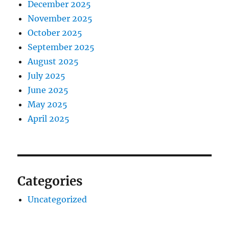
December 2025
November 2025
October 2025
September 2025
August 2025
July 2025
June 2025
May 2025
April 2025
Categories
Uncategorized