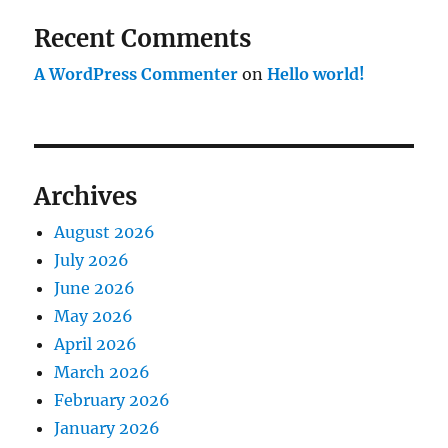
Recent Comments
A WordPress Commenter
on
Hello world!
Archives
August 2026
July 2026
June 2026
May 2026
April 2026
March 2026
February 2026
January 2026