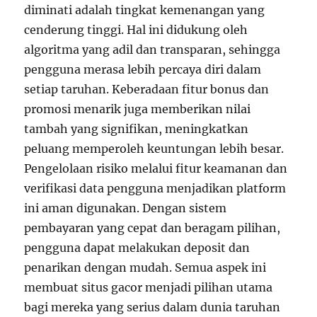
diminati adalah tingkat kemenangan yang
cenderung tinggi. Hal ini didukung oleh
algoritma yang adil dan transparan, sehingga
pengguna merasa lebih percaya diri dalam
setiap taruhan. Keberadaan fitur bonus dan
promosi menarik juga memberikan nilai
tambah yang signifikan, meningkatkan
peluang memperoleh keuntungan lebih besar.
Pengelolaan risiko melalui fitur keamanan dan
verifikasi data pengguna menjadikan platform
ini aman digunakan. Dengan sistem
pembayaran yang cepat dan beragam pilihan,
pengguna dapat melakukan deposit dan
penarikan dengan mudah. Semua aspek ini
membuat situs gacor menjadi pilihan utama
bagi mereka yang serius dalam dunia taruhan