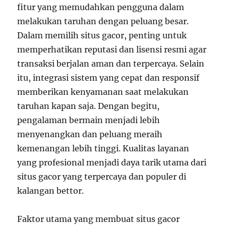
fitur yang memudahkan pengguna dalam
melakukan taruhan dengan peluang besar.
Dalam memilih situs gacor, penting untuk
memperhatikan reputasi dan lisensi resmi agar
transaksi berjalan aman dan terpercaya. Selain
itu, integrasi sistem yang cepat dan responsif
memberikan kenyamanan saat melakukan
taruhan kapan saja. Dengan begitu,
pengalaman bermain menjadi lebih
menyenangkan dan peluang meraih
kemenangan lebih tinggi. Kualitas layanan
yang profesional menjadi daya tarik utama dari
situs gacor yang terpercaya dan populer di
kalangan bettor.
Faktor utama yang membuat situs gacor