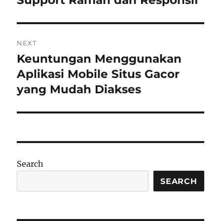
Support Ramah dan Responsif
NEXT
Keuntungan Menggunakan
Next
post:
Aplikasi Mobile Situs Gacor
yang Mudah Diakses
Search
SEARCH