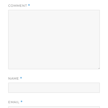
COMMENT
*
NAME
*
EMAIL
*