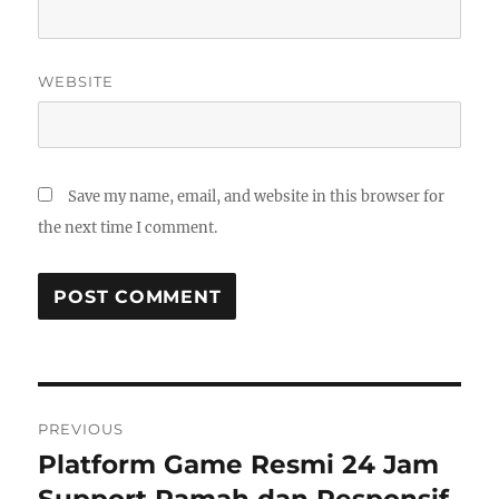
WEBSITE
Save my name, email, and website in this browser for
the next time I comment.
Post
PREVIOUS
navigation
Platform Game Resmi 24 Jam
Previous
post: