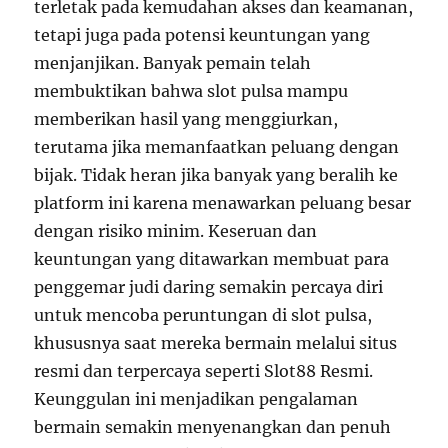
terletak pada kemudahan akses dan keamanan,
tetapi juga pada potensi keuntungan yang
menjanjikan. Banyak pemain telah
membuktikan bahwa slot pulsa mampu
memberikan hasil yang menggiurkan,
terutama jika memanfaatkan peluang dengan
bijak. Tidak heran jika banyak yang beralih ke
platform ini karena menawarkan peluang besar
dengan risiko minim. Keseruan dan
keuntungan yang ditawarkan membuat para
penggemar judi daring semakin percaya diri
untuk mencoba peruntungan di slot pulsa,
khususnya saat mereka bermain melalui situs
resmi dan terpercaya seperti Slot88 Resmi.
Keunggulan ini menjadikan pengalaman
bermain semakin menyenangkan dan penuh