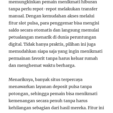
memungkinkan pemain menikmati hiburan
tanpa perlu repot-repot melakukan transfer
manual. Dengan kemudahan akses melalui
fitur slot pulsa, para penggemar bisa mengisi
saldo secara otomatis dan langsung memulai
petualangan menarik di dunia peruntungan
digital. Tidak hanya praktis, pilihan ini juga
memudahkan siapa saja yang ingin menikmati
permainan favorit tanpa harus keluar rumah
dan menghemat waktu berharga.
Menariknya, banyak situs terpercaya
menawarkan layanan deposit pulsa tanpa
potongan, sehingga pemain bisa menikmati
kemenangan secara penuh tanpa harus
kehilangan sebagian dari hasil mereka. Fitur ini