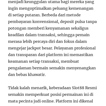
menjadi keunggulan utama bagi mereka yang
ingin mengoptimalkan peluang kemenangan
di setiap putaran. Berbeda dari metode
pembayaran konvensional, deposit pulsa tanpa
potongan memberi kenyamanan sekaligus
keadilan dalam transaksi, sehingga pemain
merasa lebih percaya diri dan fokus dalam
mengejar jackpot besar. Pelayanan profesional
dan transparan dari platform ini memastikan
keamanan setiap transaksi, membuat
pengalaman bermain semakin menyenangkan
dan bebas khawatir.
Tidak kalah menarik, keberadaan Slot88 Resmi
semakin memperkuat posisi permainan ini di
mata pecinta judi online. Platform ini dikenal