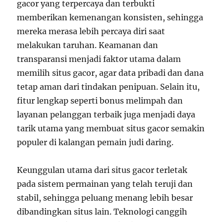
gacor yang terpercaya dan terbukti
memberikan kemenangan konsisten, sehingga
mereka merasa lebih percaya diri saat
melakukan taruhan. Keamanan dan
transparansi menjadi faktor utama dalam
memilih situs gacor, agar data pribadi dan dana
tetap aman dari tindakan penipuan. Selain itu,
fitur lengkap seperti bonus melimpah dan
layanan pelanggan terbaik juga menjadi daya
tarik utama yang membuat situs gacor semakin
populer di kalangan pemain judi daring.
Keunggulan utama dari situs gacor terletak
pada sistem permainan yang telah teruji dan
stabil, sehingga peluang menang lebih besar
dibandingkan situs lain. Teknologi canggih