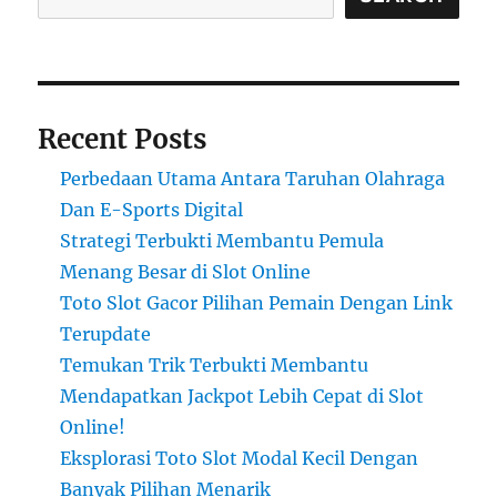
Recent Posts
Perbedaan Utama Antara Taruhan Olahraga
Dan E-Sports Digital
Strategi Terbukti Membantu Pemula
Menang Besar di Slot Online
Toto Slot Gacor Pilihan Pemain Dengan Link
Terupdate
Temukan Trik Terbukti Membantu
Mendapatkan Jackpot Lebih Cepat di Slot
Online!
Eksplorasi Toto Slot Modal Kecil Dengan
Banyak Pilihan Menarik