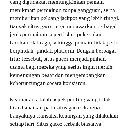
yang digunakan memungkinkan pemain
menikmati permainan tanpa gangguan, serta
memberikan peluang jackpot yang lebih tinggi.
Banyak situs gacor juga menawarkan berbagai
jenis permainan seperti slot, poker, dan
taruhan olahraga, sehingga pemain tidak perlu
berpindah-pindah platform. Dengan berbagai
fitur tersebut, situs gacor menjadi pilihan
utama bagi mereka yang serius ingin meraih
kemenangan besar dan mengembangkan
keberuntungan secara konsisten.
Keamanan adalah aspek penting yang tidak
bisa diabaikan pada situs gacor, karena
banyaknya transaksi keuangan yang dilakukan
setiap hari. Situs gacor terbaik biasanya