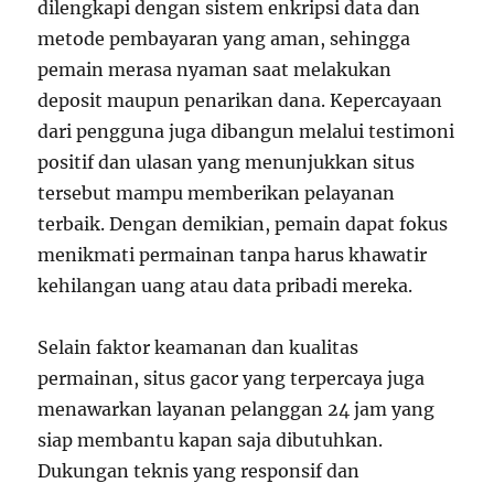
dilengkapi dengan sistem enkripsi data dan
metode pembayaran yang aman, sehingga
pemain merasa nyaman saat melakukan
deposit maupun penarikan dana. Kepercayaan
dari pengguna juga dibangun melalui testimoni
positif dan ulasan yang menunjukkan situs
tersebut mampu memberikan pelayanan
terbaik. Dengan demikian, pemain dapat fokus
menikmati permainan tanpa harus khawatir
kehilangan uang atau data pribadi mereka.
Selain faktor keamanan dan kualitas
permainan, situs gacor yang terpercaya juga
menawarkan layanan pelanggan 24 jam yang
siap membantu kapan saja dibutuhkan.
Dukungan teknis yang responsif dan